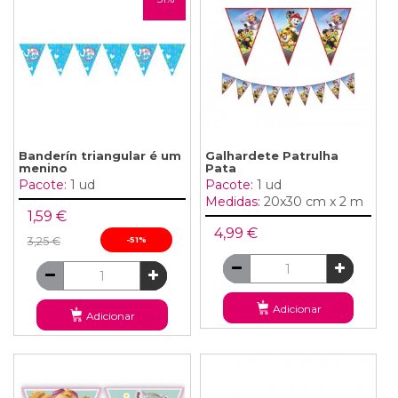
Banderín triangular é um
Galhardete Patrulha
menino
Pata
Pacote:
1 ud
Pacote:
1 ud
Medidas:
20x30 cm x 2 m
1,59 €
4,99 €
3,25 €
-51%
Adicionar
Adicionar