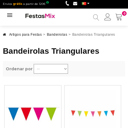
Envios
grátis
a partir de 120€
0
Minha
conta
Artigos para Festas
>
Bandeirolas
>
Bandeirolas Triangulares
Bandeirolas Triangulares
Ordenar por