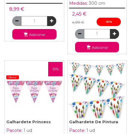
Medidas:
300 cm
8,99 €
2,45 €
4,99 €
-51%
Adicionar
Adicionar
-51%
Oferta!
Galhardete Princess
Galhardete De Pintura
Pacote:
1 ud
Pacote:
1 ud