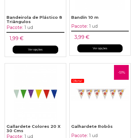
Bandeirola de Plástico 8
Bandín 10 m
Triângulos
Pacote:
1 ud
Pacote:
1 ud
3,99 €
1,99 €
Ver opções
Ver opções
-51%
Oferta!
Gallardete Colores 20 X
Galhardete Robôs
30 Cms
Pacote:
1 ud
Pacote:
1 ud