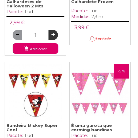
Galhardetes de
Galhardete Frozen
Halloween 2 Mts
Pacote:
1 ud
Pacote:
1 ud
Medidas:
2,3 m
2,99 €
3,99 €
Esgotado
Adicionar
-51%
Bandeira Mickey Super
É uma garota que
Cool
corming bandinas
Pacote:
1 ud
Pacote:
1 ud