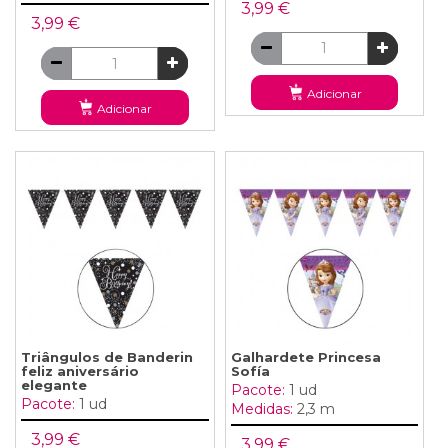
3,99 €
3,99 €
Adicionar
Adicionar
Triângulos de Banderin
Galhardete Princesa
feliz aniversário
Sofía
elegante
Pacote:
1 ud
Pacote:
1 ud
Medidas:
2,3 m
3,99 €
3,99 €