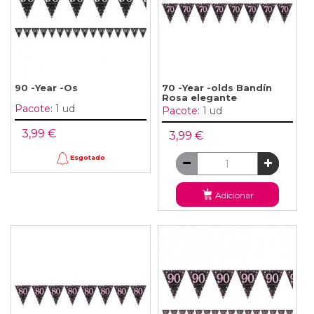
90 -Year -Os
70 -Year -olds Bandín
Rosa elegante
Pacote:
1 ud
Pacote:
1 ud
3,99 €
3,99 €
Esgotado
Adicionar