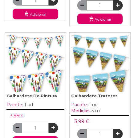
Adicionar
Adicionar
Galhardete De Pintura
Galhardete Tratores
Pacote:
1 ud
Pacote:
1 ud
Medidas:
3 m
3,99 €
3,99 €