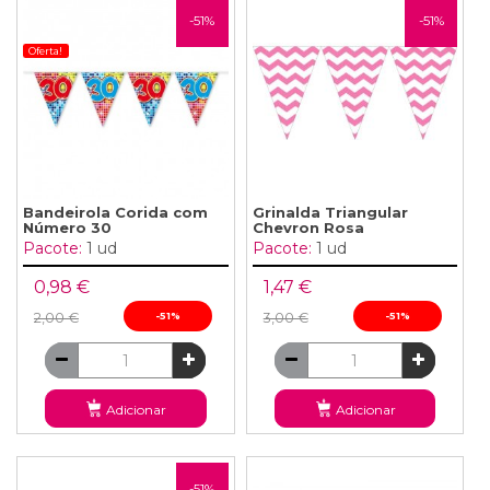
-51%
-51%
Oferta!
Bandeirola Corida com
Grinalda Triangular
Número 30
Chevron Rosa
Pacote:
1 ud
Pacote:
1 ud
0,98 €
1,47 €
2,00 €
-51%
3,00 €
-51%
Adicionar
Adicionar
-51%