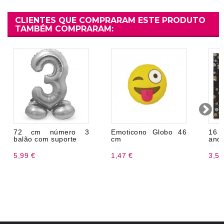
CLIENTES QUE COMPRARAM ESTE PRODUTO
TAMBÉM COMPRARAM:
72 cm número 3
Emoticono Globo 46
16 
balão com suporte
cm
anos
5,99 €
1,47 €
3,50