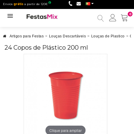
Envios
grátis
a partir de 120€
0
Minha
conta
Artigos para Festas
>
Louças Descartáveis
>
Louças de Plastico
>
Co
24 Copos de Plástico 200 ml
Clique para ampliar