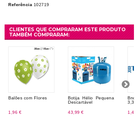
Referência
102719
CLIENTES QUE COMPRARAM ESTE PRODUTO
TAMBÉM COMPRARAM:
Balões com Flores
Botija Hélio Pequena
Bnde
Descartável
3,3 
1,96 €
43,99 €
1,47