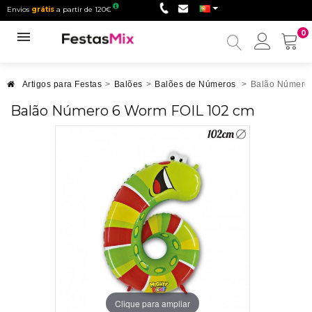
Envios
grátis
a partir de 120€
0
Minha
conta
Artigos para Festas
>
Balões
>
Balões de Números
>
Balão Número
Balão Número 6 Worm FOIL 102 cm
Clique para ampliar