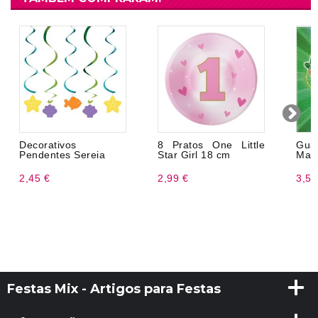
Decorativos
8 Pratos One Little
Gu
Pendentes Sereia
Star Girl 18 cm
Mas
2,45 €
2,99 €
3,50
Festas Mix - Artigos para Festas