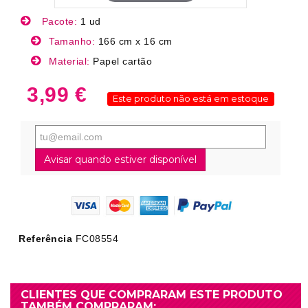
Pacote:
1 ud
Tamanho:
166 cm x 16 cm
Material:
Papel cartão
3,99 €
Este produto não está em estoque
Avisar quando estiver disponível
Referência
FC08554
CLIENTES QUE COMPRARAM ESTE PRODUTO
TAMBÉM COMPRARAM: