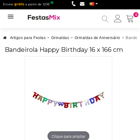
Envios
grátis
a partir de 120€
0
Minha
conta
Artigos para Festas
>
Grinaldas
>
Grinaldas de Aniversário
>
Bandeir
Bandeirola Happy Birthday 16 x 166 cm
Clique para ampliar