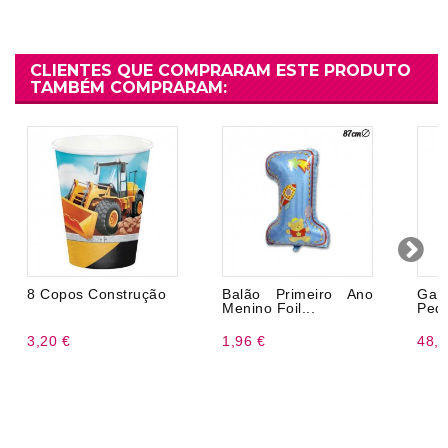
CLIENTES QUE COMPRARAM ESTE PRODUTO
TAMBÉM COMPRARAM:
8 Copos Construção
Balão Primeiro Ano
Gar
Menino Foil...
Pequ
3,20 €
1,96 €
48,9