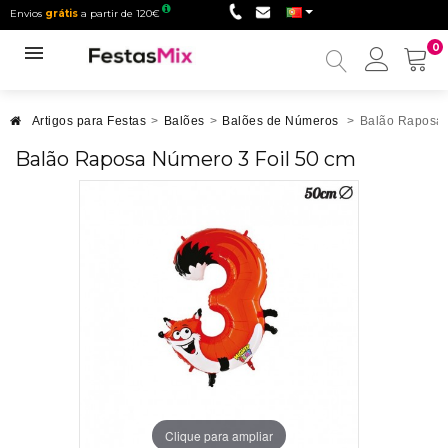
Envios
grátis
a partir de 120€
0
Minha
conta
Artigos para Festas
>
Balões
>
Balões de Números
>
Balão Raposa 
Balão Raposa Número 3 Foil 50 cm
Clique para ampliar