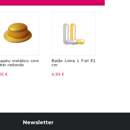
apéu metálico com
Balão Letra L Foil 81
Nudários 
itter redondo
cm
papel vamp
05 €
4,99 €
2,99 €
Newsletter