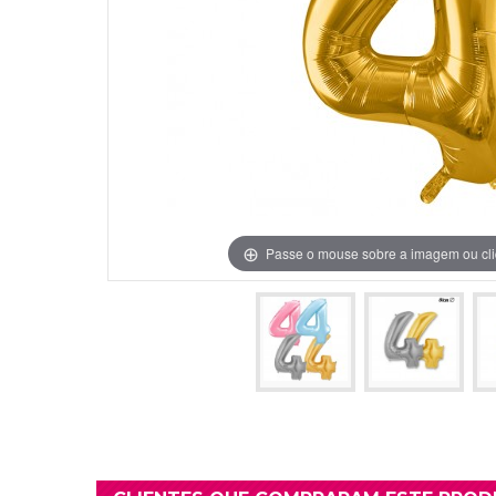
Grinaldas Cas
Ver Mais
Ver Mais
Decoração Aniv
Ver Mais
Ver Mais
Passe o mouse sobre a imagem ou cli