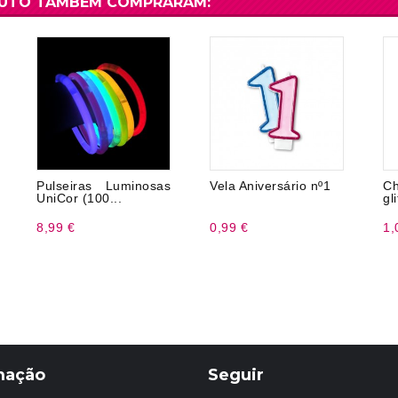
DUTO TAMBÉM COMPRARAM:
Pulseiras Luminosas
Vela Aniversário nº1
Ch
UniCor (100...
gl
8,99 €
0,99 €
1,
mação
Seguir