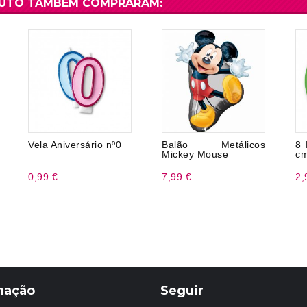
DUTO TAMBÉM COMPRARAM:
Vela Aniversário nº0
Balão Metálicos
8 
Mickey Mouse
c
0,99 €
7,99 €
2,
mação
Seguir