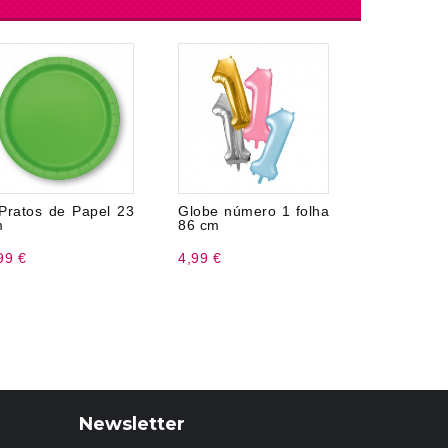
Pratos de Papel 23
Globe número 1 folha
Grinal
m
86 cm
Birthday B
99 €
4,99 €
4,99 €
Newsletter