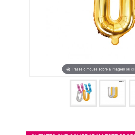
Grinaldas Cas
Ver Mais
Ver Mais
Decoração Aniv
Ver Mais
Ver Mais
Passe o mouse sobre a imagem ou cli