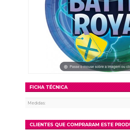
Grinaldas Cas
Ver Mais
Ver Mais
Decoração Aniv
Ver Mais
Ver Mais
Passe o mouse sobre a imagem ou cli
FICHA TÉCNICA
Medidas:
CLIENTES QUE COMPRARAM ESTE PRO