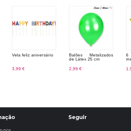
Vela feliz aniversário
Balões Metalizados
6
de Látex 25 cm
me
3,99 €
2,99 €
1,
mação
Seguir
e-nos