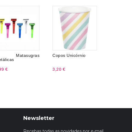
 Matasugras
Copos Unicórnio
Toalha d
tálicas
Plástico 13
99 €
3,20 €
4,99 €
Newsletter
Recebas todas as novidades por e-mail