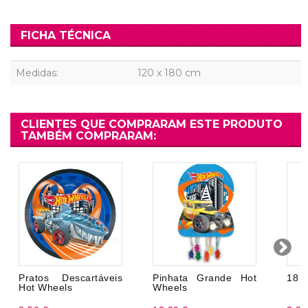
FICHA TÉCNICA
Medidas:
120 x 180 cm
CLIENTES QUE COMPRARAM ESTE PRODUTO
TAMBÉM COMPRARAM:
Pratos Descartáveis
Pinhata Grande Hot
18 p
Hot Wheels
Wheels