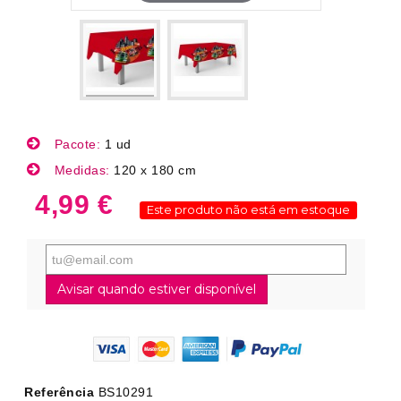
Pacote:
1 ud
Medidas:
120 x 180 cm
4,99 €
Este produto não está em estoque
Avisar quando estiver disponível
Referência
BS10291