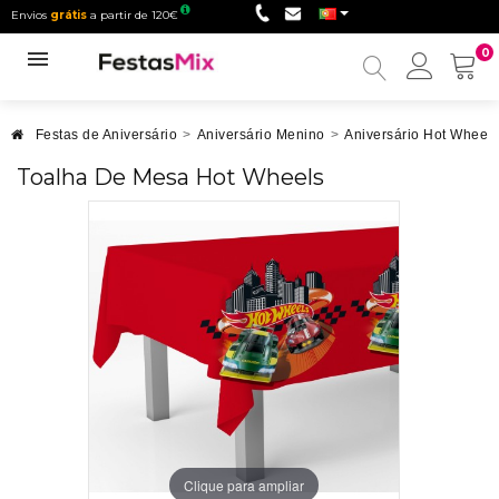
Envios
grátis
a partir de 120€
0
Minha
conta
Festas de Aniversário
>
Aniversário Menino
>
Aniversário Hot Wheels
Toalha De Mesa Hot Wheels
Clique para ampliar