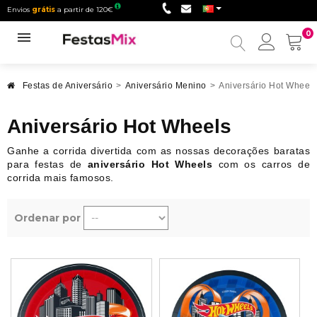
Envios
grátis
a partir de 120€
0
Minha
conta
Festas de Aniversário
>
Aniversário Menino
>
Aniversário Hot Wheels
Aniversário Hot Wheels
Ganhe a corrida divertida com as nossas decorações baratas
para festas de
aniversário Hot Wheels
com os carros de
corrida mais famosos.
Ordenar por