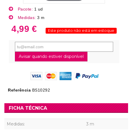
Pacote:
1 ud
Medidas:
3 m
4,99 €
Este produto não está em estoque
Avisar quando estiver disponível
Referência
BS10292
FICHA TÉCNICA
Medidas:
3 m