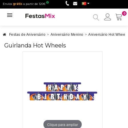
Envios
grátis
a partir de 120€
0
Minha
conta
Festas de Aniversário
>
Aniversário Menino
>
Aniversário Hot Wheels
Guirlanda Hot Wheels
Clique para ampliar