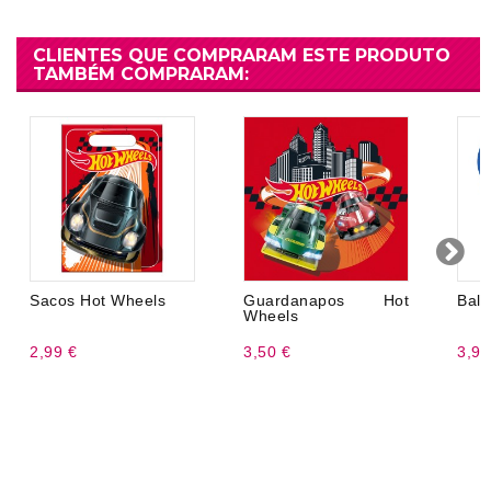
CLIENTES QUE COMPRARAM ESTE PRODUTO
TAMBÉM COMPRARAM:
Sacos Hot Wheels
Guardanapos Hot
Balõ
Wheels
2,99 €
3,50 €
3,99