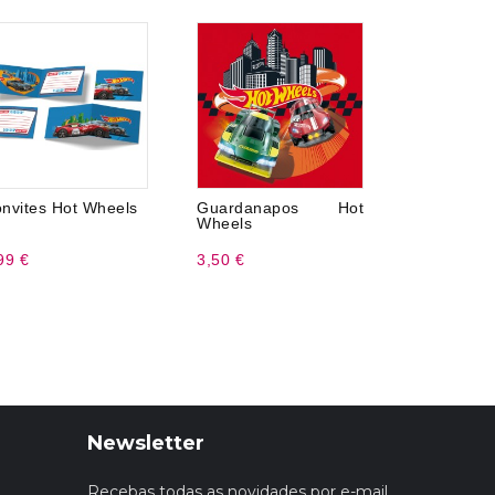
nvites Hot Wheels
Guardanapos Hot
Toalha D
Wheels
Wheels
99 €
3,50 €
4,99 €
Newsletter
Recebas todas as novidades por e-mail