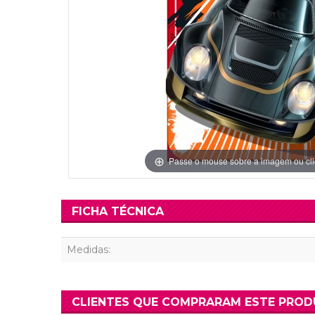
Grinaldas Cas
Ver Mais
Ver Mais
Decoração Aniv
Ver Mais
Ver Mais
Passe o mouse sobre a imagem ou cli
FICHA TÉCNICA
Medidas:
CLIENTES QUE COMPRARAM ESTE PRO