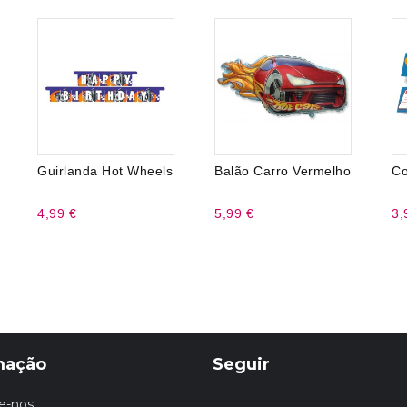
Guirlanda Hot Wheels
Balão Carro Vermelho
Co
4,99 €
5,99 €
3,
mação
Seguir
e-nos