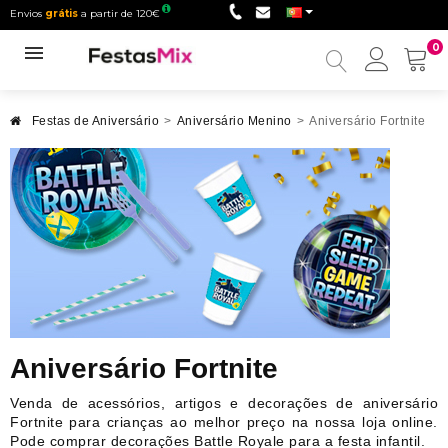
Envios
grátis
a partir de 120€
0
Minha
conta
Festas de Aniversário
>
Aniversário Menino
>
Aniversário Fortnite
Aniversário Fortnite
Venda de acessórios, artigos e decorações de aniversário
Fortnite para crianças ao melhor preço na nossa loja online.
Pode comprar decorações Battle Royale para a festa infantil.