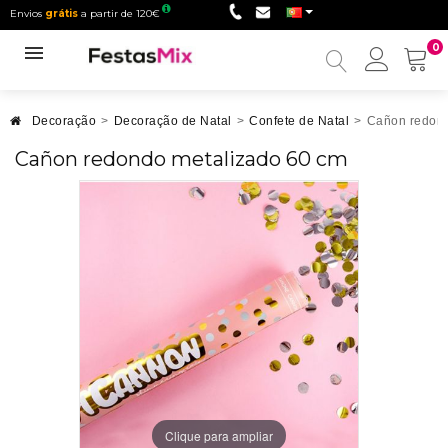
Envios
grátis
a partir de 120€
0
Minha
conta
Decoração
>
Decoração de Natal
>
Confete de Natal
>
Cañon redond
Cañon redondo metalizado 60 cm
Clique para ampliar