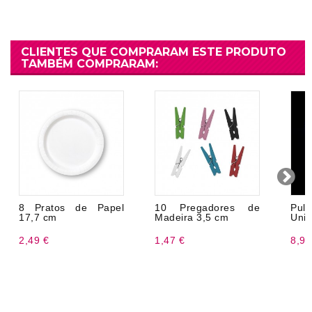
CLIENTES QUE COMPRARAM ESTE PRODUTO
TAMBÉM COMPRARAM:
8 Pratos de Papel
10 Pregadores de
Pul
17,7 cm
Madeira 3,5 cm
UniC
2,49 €
1,47 €
8,99