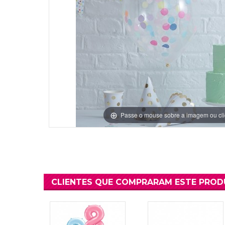
Grinaldas Cas
Ver Mais
Ver Mais
Decoração Aniv
Ver Mais
Ver Mais
Passe o mouse sobre a imagem ou cli
CLIENTES QUE COMPRARAM ESTE PRO