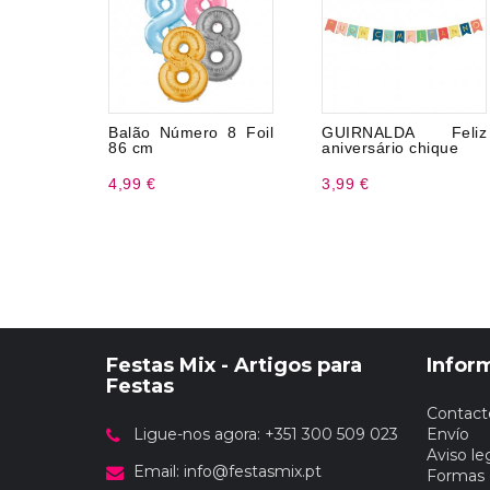
Balão Número 8 Foil
GUIRNALDA Feliz
86 cm
aniversário chique
4,99 €
3,99 €
Festas Mix - Artigos para
Infor
Festas
Contact
Ligue-nos agora: +351 300 509 023
Envío
Aviso le
Email:
info@festasmix.pt
Formas