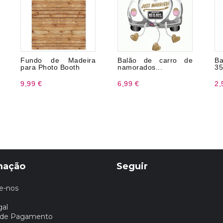
Fundo de Madeira
Balão de carro de
Ba
para Photo Booth
namorados...
35
9,99 €
6,99 €
2,
mação
Seguir
e-nos
gal
 de Pagamento