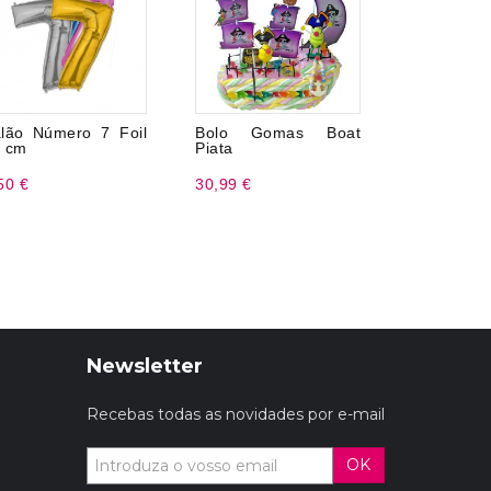
lão Número 7 Foil
Bolo Gomas Boat
Morangos
 cm
Piata
Recheadas 
50 €
30,99 €
14,99 €
Newsletter
Recebas todas as novidades por e-mail
OK