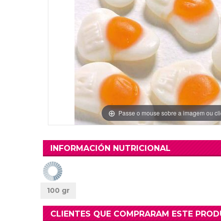
Grinaldas Cas
Ver Mais
Ver Mais
Decoração Aniv
Ver Mais
Ver Mais
Passe o mouse sobre a imagem ou cli
INFORMACIÓN NUTRICIONAL
100 gr
CLIENTES QUE COMPRARAM ESTE PRO