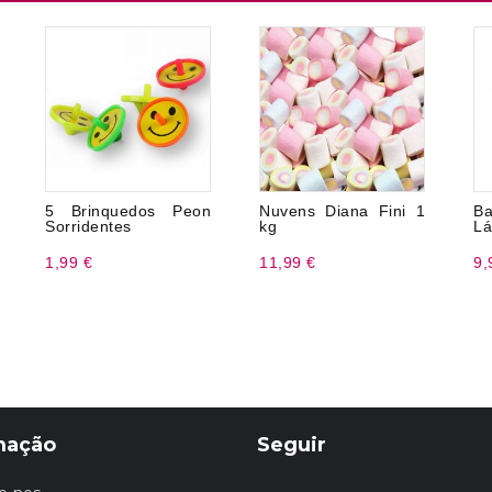
5 Brinquedos Peon
Nuvens Diana Fini 1
Ba
Sorridentes
kg
Lá
1,99 €
11,99 €
9,
mação
Seguir