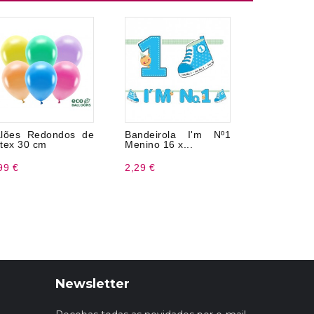
lões Redondos de
Bandeirola I'm Nº1
3 Assistir
tex 30 cm
Menino 16 x...
Com Anima
99 €
2,29 €
1,99 €
Newsletter