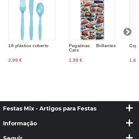
18 plástico coberto
Pegatinas Brillantes
Cop
Cars
2,99 €
1,99 €
1,69
Festas Mix - Artigos para Festas
Informação
Seguir