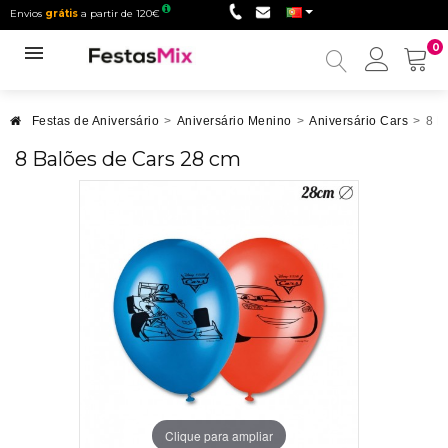
Envios
grátis
a partir de 120€
0
Minha
conta
Festas de Aniversário
>
Aniversário Menino
>
Aniversário Cars
>
8 B
8 Balões de Cars 28 cm
Clique para ampliar