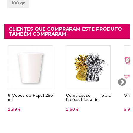
100 gr
CLIENTES QUE COMPRARAM ESTE PRODUTO
TAMBÉM COMPRARAM:
8 Copos de Papel 266
Comtrapeso para
Grin
ml
Balões Elegante
2,99 €
1,50 €
5,99