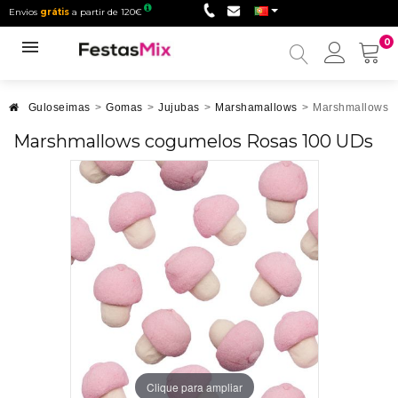
Envios
grátis
a partir de 120€
0
Minha
conta
Guloseimas
>
Gomas
>
Jujubas
>
Marshamallows
>
Marshmallows 
Marshmallows cogumelos Rosas 100 UDs
Clique para ampliar