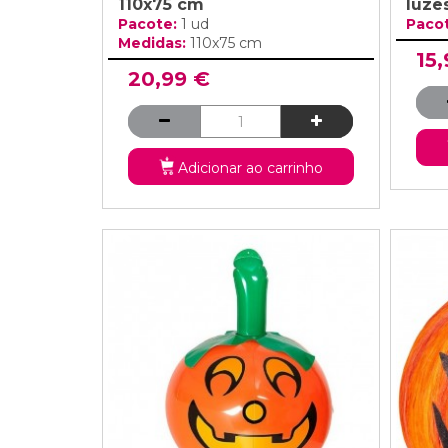
110x75 cm
luze
Pacote:
1 ud
Paco
Medidas:
110x75 cm
15
20,99 €
Adicionar ao carrinho