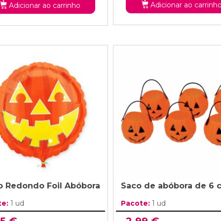
Adicionar ao carrinh
Adicionar ao carrinho
o Redondo Foil Abóbora
Saco de abóbora de 6 
te:
1 ud
Pacote:
1 ud
85 €
2,99 €