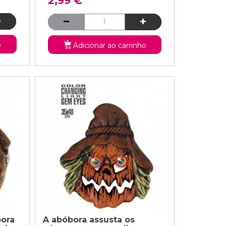
2,99 €
o
Adicionar ao carrinho
ora
A abóbora assusta os