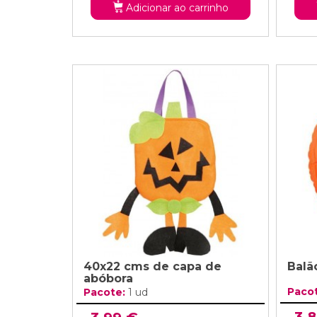
Adicionar ao carrinho
40x22 cms de capa de
Balã
abóbora
Paco
Pacote:
1 ud
3,