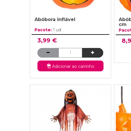
Abóbora inflável
Abób
cm
Pacote:
1 ud
Paco
3,99 €
8,
Adicionar ao carrinho