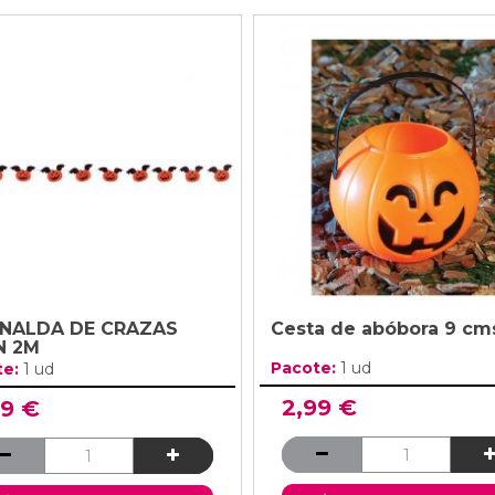
RNALDA DE CRAZAS
Cesta de abóbora 9 cm
N 2M
Pacote:
1 ud
te:
1 ud
2,99 €
99 €