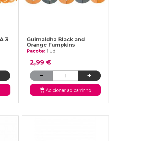
A 3
Guirnaldha Black and
Orange Fumpkins
Pacote:
1 ud
2,99 €
o
Adicionar ao carrinho