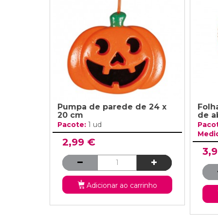
Grinaldas Cas
Ver Mais
Ver Mais
Decoração Aniv
Ver Mais
Ver Mais
Pumpa de parede de 24 x
Folh
20 cm
de a
Pacote:
1 ud
Paco
Medi
2,99 €
3,
Adicionar ao carrinho