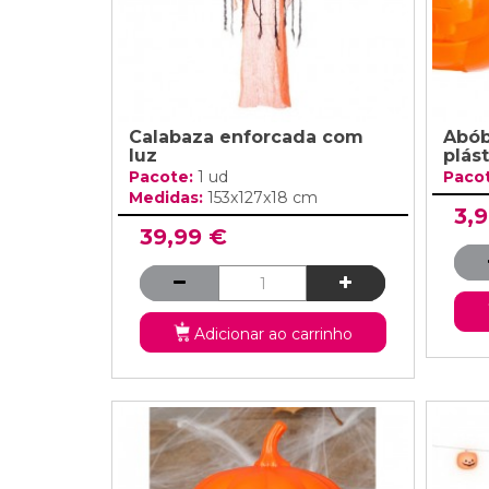
Calabaza enforcada com
Abób
luz
plást
Pacote:
1 ud
Paco
Medidas:
153x127x18 cm
3,
39,99 €
Adicionar ao carrinho