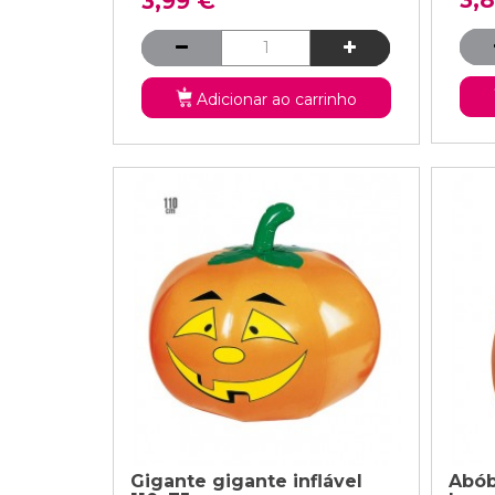
3,99 €
Adicionar ao carrinho
Gigante gigante inflável
Abób