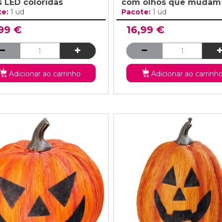
s LED coloridas
com olhos que mudam d
te:
1 ud
Pacote:
1 ud
,99 €
16,99 €
Adicionar ao carrinho
Adicionar ao carrinh