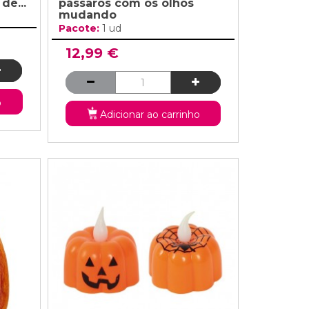
e...
pássaros com os olhos
mudando
Pacote:
1 ud
12,99 €
o
Adicionar ao carrinho