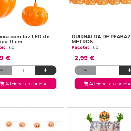
ora com luz LED de
GUIRNALDA DE PEABAZ
ico 11 cm
METROS
te:
1 ud
Pacote:
1 ud
99 €
2,99 €
Adicionar ao carrinho
Adicionar ao carrinh