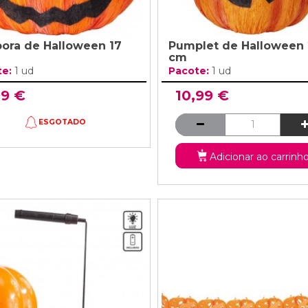
ora de Halloween 17
Pumplet de Halloween 
cm
te:
1 ud
Pacote:
1 ud
99 €
10,99 €
ESGOTADO
Adicionar ao carrinh