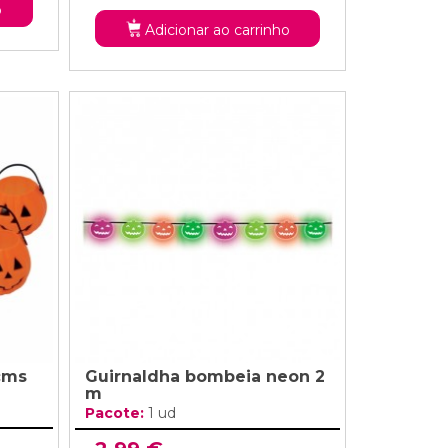
o
Adicionar ao carrinho
cms
Guirnaldha bombeia neon 2
m
Pacote:
1 ud