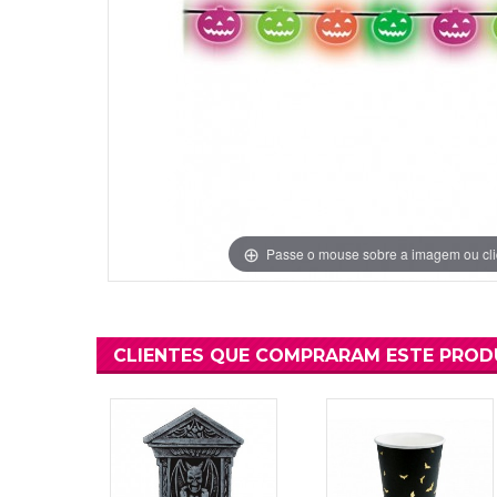
Grinaldas Cas
Ver Mais
Ver Mais
Decoração Aniv
Ver Mais
Ver Mais
Passe o mouse sobre a imagem ou cli
CLIENTES QUE COMPRARAM ESTE PRO