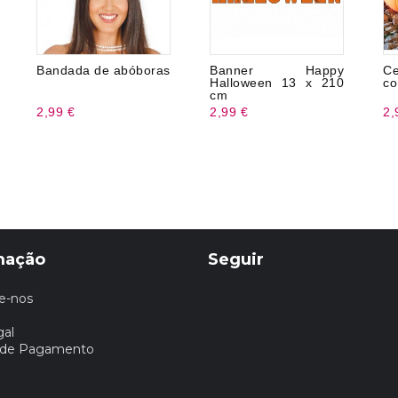
Bandada de abóboras
Banner Happy
C
Halloween 13 x 210
co
cm
2,99 €
2,99 €
2,
mação
Seguir
e-nos
gal
 de Pagamento