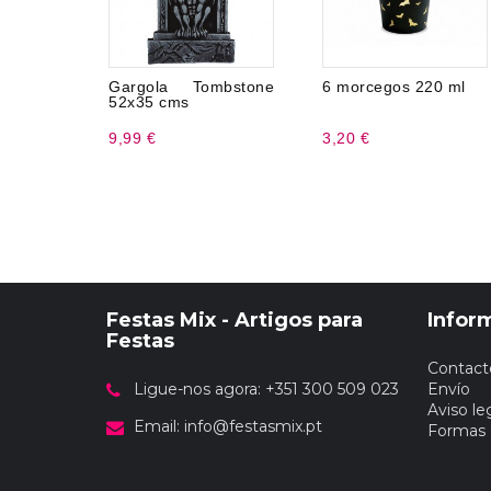
Gargola Tombstone
6 morcegos 220 ml
52x35 cms
9,99 €
3,20 €
Festas Mix - Artigos para
Infor
Festas
Contact
Ligue-nos agora: +351 300 509 023
Envío
Aviso le
Email:
info@festasmix.pt
Formas