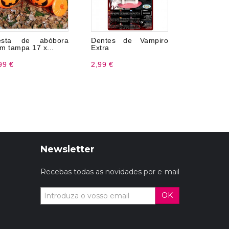
esta de abóbora
Dentes de Vampiro
6 pra
m tampa 17 x...
Extra
bombeame
99 €
2,99 €
2,99 €
Newsletter
Recebas todas as novidades por e-mail
OK