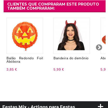
CLIENTES QUE COMPRARAM ESTE PRODUTO
TAMBÉM COMPRARAM:
Balão Redondo Foil
Bandeira do demônio
Abó
Abóbora
3,85 €
5,99 €
5,99
Festas Mix - Artigos para Festas