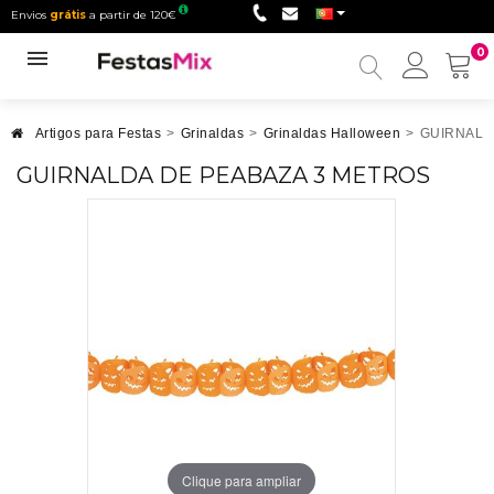
Envios
grátis
a partir de 120€
0
Minha
conta
Artigos para Festas
>
Grinaldas
>
Grinaldas Halloween
>
GUIRNALD
GUIRNALDA DE PEABAZA 3 METROS
Clique para ampliar