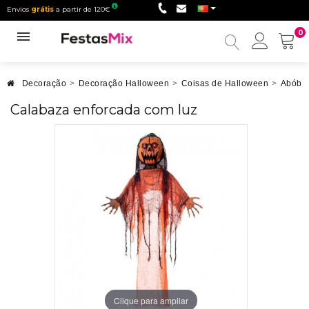
Envios
grátis
a partir de 120€
0
Minha
conta
Decoração
>
Decoração Halloween
>
Coisas de Halloween
>
Abóbor
Calabaza enforcada com luz
Clique para ampliar