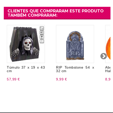
CLIENTES QUE COMPRARAM ESTE PRODUTO
TAMBÉM COMPRARAM:
Túmulo 37 x 19 x 43
RIP Tombstone 54 x
Ab
cm
32 cm
Hal
57,99 €
9,99 €
8,99