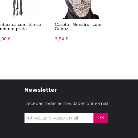
ntasma com túnica
Careta Monstro com
Hood Killer
ndente preta
Capuz
,00 €
3,54 €
2,99 €
Newsletter
Recebas todas as novidades por e-mail
OK