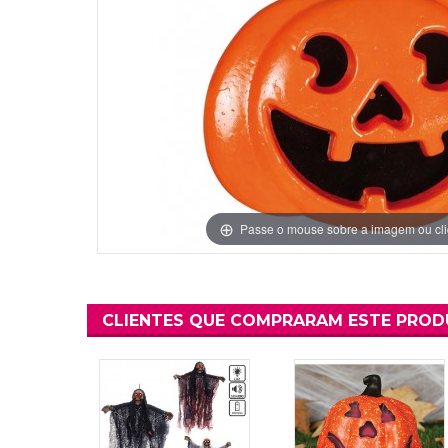
Grinaldas Cas
Ver Mais
Ver Mais
Decoração Aniv
Ver Mais
Ver Mais
Passe o mouse sobre a imagem ou cli
CLIENTES QUE COMPRARAM ESTE PRO