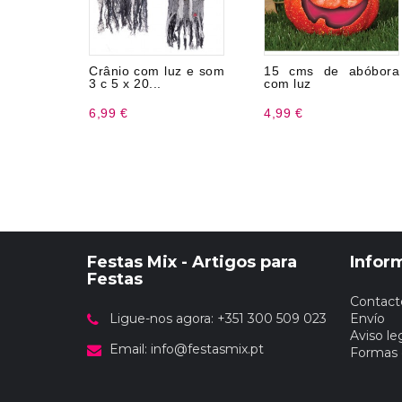
Crânio com luz e som
15 cms de abóbora
3 c 5 x 20...
com luz
6,99 €
4,99 €
Festas Mix - Artigos para
Infor
Festas
Contact
Ligue-nos agora: +351 300 509 023
Envío
Aviso le
Email:
info@festasmix.pt
Formas