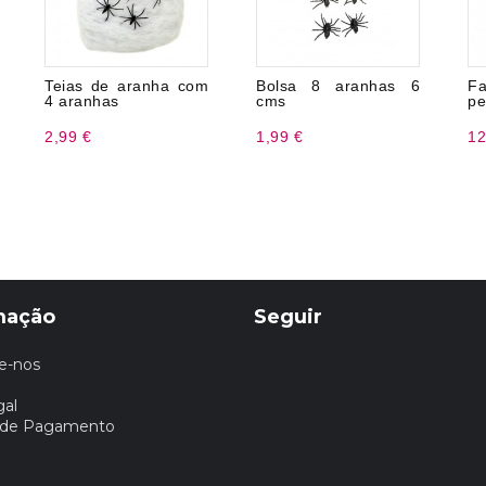
Teias de aranha com
Bolsa 8 aranhas 6
Fa
4 aranhas
cms
pe
2,99 €
1,99 €
12
mação
Seguir
e-nos
gal
 de Pagamento