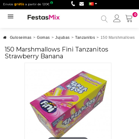
Envios
grátis
a partir de 120€
0
Minha
conta
Guloseimas
>
Gomas
>
Jujubas
>
Tanzanitos
>
150 Marshmallows Fi
150 Marshmallows Fini Tanzanitos
Strawberry Banana