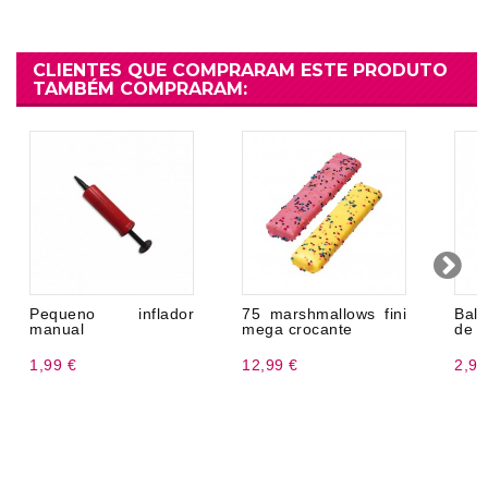
CLIENTES QUE COMPRARAM ESTE PRODUTO
TAMBÉM COMPRARAM:
Pequeno inflador
75 marshmallows fini
Bal
manual
mega crocante
de L
1,99 €
12,99 €
2,99