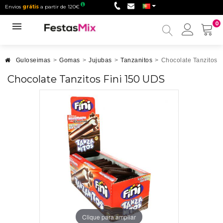
Envios
grátis
a partir de 120€
0
Minha
conta
Guloseimas
>
Gomas
>
Jujubas
>
Tanzanitos
>
Chocolate Tanzitos 
Chocolate Tanzitos Fini 150 UDS
Clique para ampliar