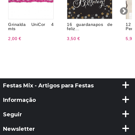
Grinalda UniCor 4
16 guardanapos de
12
mts
feliz...
Pend
2,00 €
3,50 €
5,99
Festas Mix - Artigos para Festas
Informação
Seguir
Newsletter