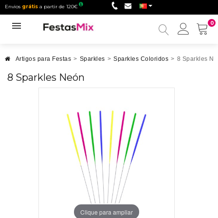
Envios
grátis
a partir de 120€
0
Minha
conta
Artigos para Festas
>
Sparkles
>
Sparkles Coloridos
>
8 Sparkles N
8 Sparkles Neón
Clique para ampliar