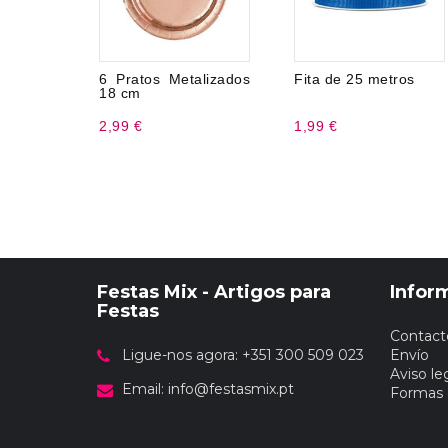
6 Pratos Metalizados
Fita de 25 metros
18 cm
2,99 €
1,99 €
Festas Mix - Artigos para
Infor
Festas
Contact
Ligue-nos agora: +351 300 509 023
Envío
Aviso le
Email:
info@festasmix.pt
Formas