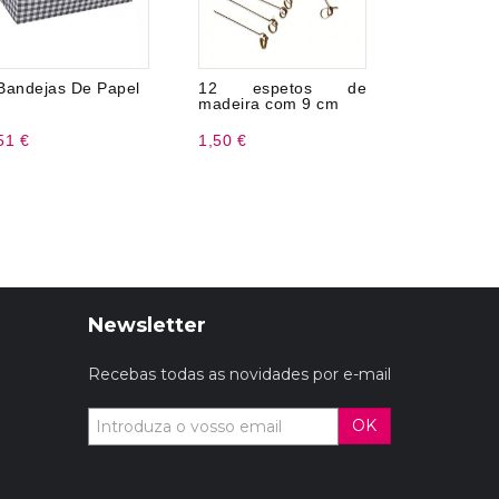
Bandejas De Papel
12 espetos de
Balões M
madeira com 9 cm
de Látex 2
51 €
1,50 €
2,99 €
Newsletter
Recebas todas as novidades por e-mail
OK