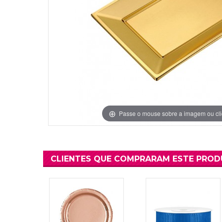
Grinaldas Cas
Ver Mais
Ver Mais
Decoração Aniv
Ver Mais
Ver Mais
Passe o mouse sobre a imagem ou cli
CLIENTES QUE COMPRARAM ESTE PRO