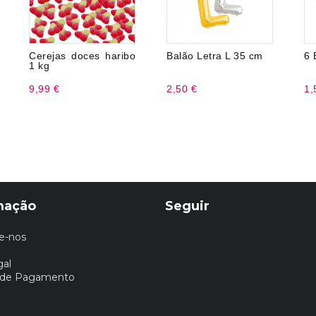
Cerejas doces haribo
Balão Letra L 35 cm
6 
1 kg
9,99 €
2,50 €
1,
mação
Seguir
e-nos
gal
 de Pagamento