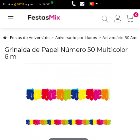
Envios
grátis
a partir de 120€
0
Minha
conta
Festas de Aniversário
>
Aniversário por Idades
>
Aniversário 50 Anos
Grinalda de Papel Número 50 Multicolor
6 m