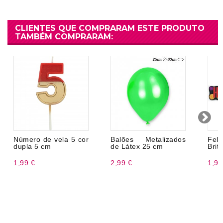
CLIENTES QUE COMPRARAM ESTE PRODUTO
TAMBÉM COMPRARAM:
Número de vela 5 cor
Balões Metalizados
Fel
dupla 5 cm
de Látex 25 cm
Brit
1,99 €
2,99 €
1,96