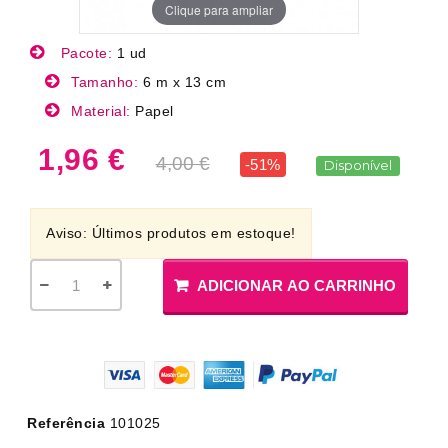
Clique para ampliar
Pacote:
1 ud
Tamanho:
6 m x 13 cm
Material:
Papel
1,96 €
4,00 €
-51%
Disponível
Aviso: Últimos produtos em estoque!
ADICIONAR AO CARRINHO
Referência
101025