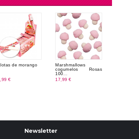
lotas de morango
Marshmallows
Strawberry
cogumelos Rosas
Magibo 1 
100...
,99 €
17,99 €
18,99 €
Newsletter