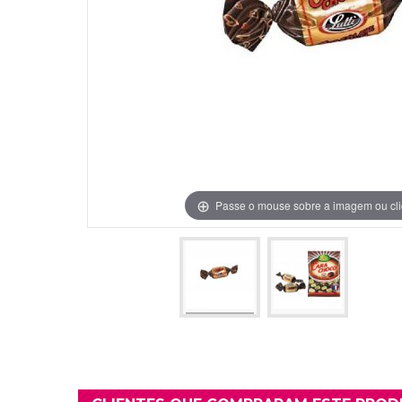
Grinaldas Cas
Ver Mais
Ver Mais
Decoração Aniv
Ver Mais
Ver Mais
Passe o mouse sobre a imagem ou cli