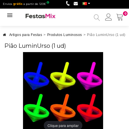
Envios
grátis
a partir de 120€
0
Minha
conta
Artigos para Festas
>
Produtos Luminosos
>
Pião LuminUrso (1 ud)
Pião LuminUrso (1 ud)
Clique para ampliar