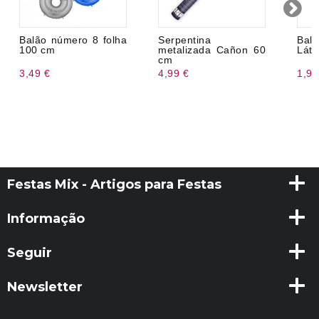
Balão número 8 folha
Serpentina
Bal
100 cm
metalizada Cañon 60
Láte
cm
3,49 €
4,99 €
1,99
Festas Mix - Artigos para Festas
Informação
Seguir
Newsletter