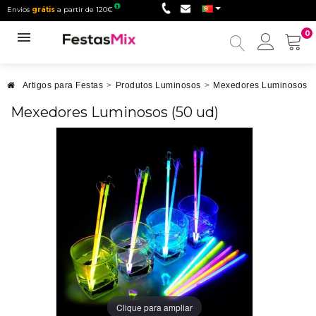
Envios
grátis
a partir de 120€
0
Minha
conta
Artigos para Festas
>
Produtos Luminosos
>
Mexedores Luminosos
>
Mexedores Luminosos (50 ud)
Clique para ampliar