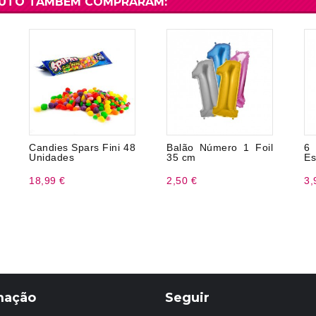
DUTO TAMBÉM COMPRARAM:
Candies Spars Fini 48
Balão Número 1 Foil
6
Unidades
35 cm
Es
18,99 €
2,50 €
3,
mação
Seguir