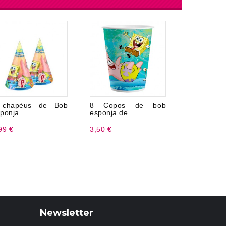
 chapéus de Bob
8 Copos de bob
Fruit Men
ponja
esponja de...
UDS
99 €
3,50 €
31,99 €
Newsletter