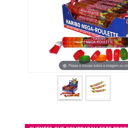
Grinaldas Cas
Ver Mais
Ver Mais
Decoração Aniv
Ver Mais
Ver Mais
Passe o mouse sobre a imagem ou cli