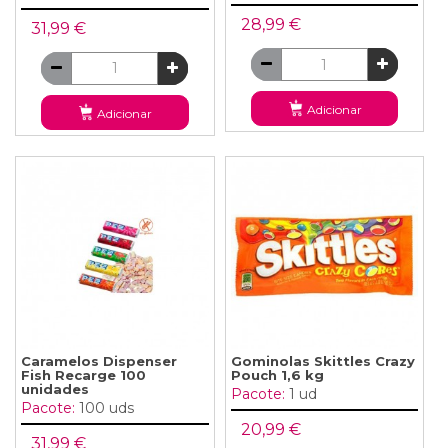
28,99 €
31,99 €
Adicionar
Adicionar
Caramelos Dispenser
Gominolas Skittles Crazy
Fish Recarge 100
Pouch 1,6 kg
unidades
Pacote:
1 ud
Pacote:
100 uds
20,99 €
31,99 €