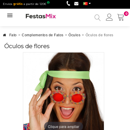
Envios
grátis
a partir de 120€
0
Minha
conta
Fato
>
Complementos de Fatos
>
Óculos
>
Óculos de flores
Óculos de flores
Clique para ampliar