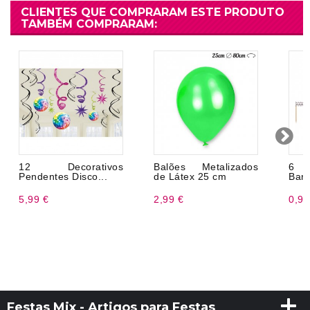
CLIENTES QUE COMPRARAM ESTE PRODUTO
TAMBÉM COMPRARAM:
12 Decorativos
Balões Metalizados
6 
Pendentes Disco...
de Látex 25 cm
Band
5,99 €
2,99 €
0,98
Festas Mix - Artigos para Festas