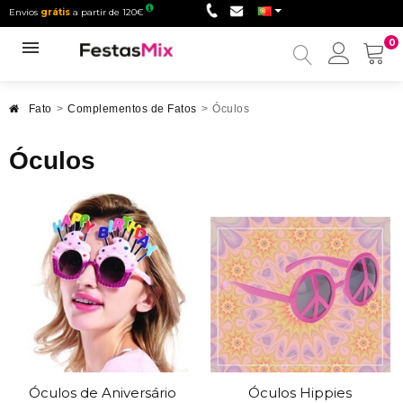
Envios
grátis
a partir de 120€
0
Minha
conta
Fato
>
Complementos de Fatos
>
Óculos
Óculos
Óculos de Aniversário
Óculos Hippies