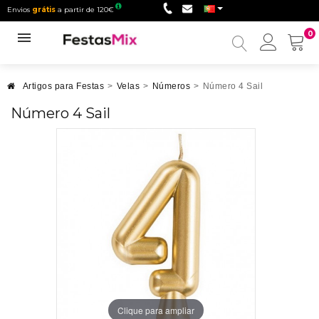
Envios
grátis
a partir de 120€
0
Minha
conta
Artigos para Festas
>
Velas
>
Números
>
Número 4 Sail
Número 4 Sail
Clique para ampliar