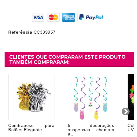
Referência
CC339957
CLIENTES QUE COMPRARAM ESTE PRODUTO
TAMBÉM COMPRARAM:
Comtrapeso para
5 decorações
Cola
Balões Elegante
suspensas chamam
UV
a...