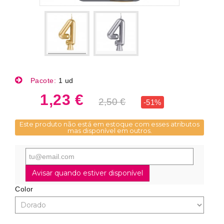
Pacote:
1 ud
1,23 €
2,50 €
-51%
Este produto não está em estoque com esses atributos
mas disponível em outros.
Avisar quando estiver disponível
Color