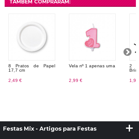
TAMBÉM COMPRARAM:
8 Pratos de Papel
Vela nº 1 apenas uma
2 
17,7 cm
Brin
2,49 €
2,99 €
1,99
Festas Mix - Artigos para Festas