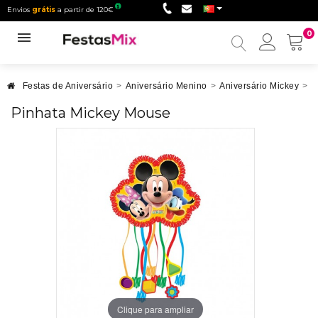
Envios
grátis
a partir de 120€
0
Minha
conta
Festas de Aniversário
>
Aniversário Menino
>
Aniversário Mickey
>
P
Pinhata Mickey Mouse
Clique para ampliar