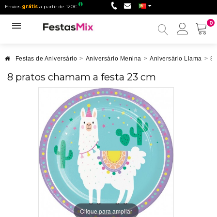
Envios
grátis
a partir de 120€
0
Minha
conta
Festas de Aniversário
>
Aniversário Menina
>
Aniversário Llama
>
8 
8 pratos chamam a festa 23 cm
Clique para ampliar