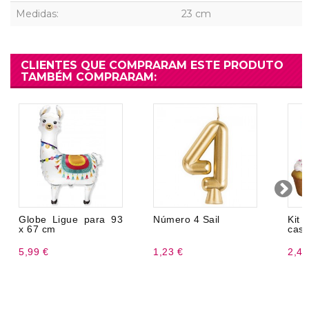
Medidas:
23 cm
CLIENTES QUE COMPRARAM ESTE PRODUTO
TAMBÉM COMPRARAM:
Globe Ligue para 93
Número 4 Sail
Kit
x 67 cm
casa
5,99 €
1,23 €
2,45