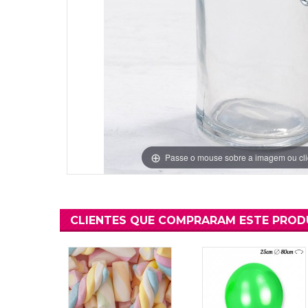
Grinaldas Cas
Ver Mais
Ver Mais
Decoração Aniv
Ver Mais
Ver Mais
Passe o mouse sobre a imagem ou cli
CLIENTES QUE COMPRARAM ESTE PRO