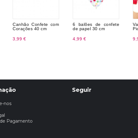
Canhão Confete com
6 balões de confete
V
Corações 40 cm
de papel 30 cm
Pi
3,99 €
4,99 €
9,
mação
Seguir
e-nos
gal
 de Pagamento