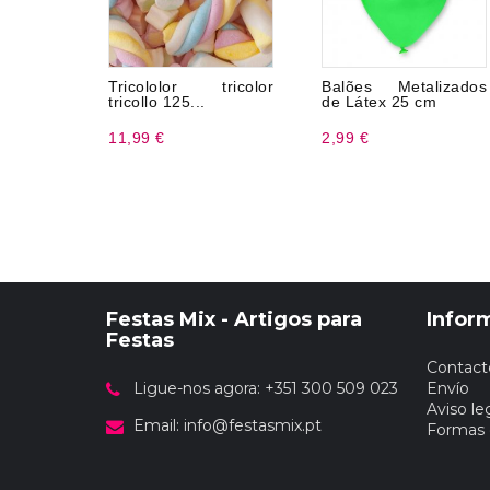
Tricololor tricolor
Balões Metalizados
tricollo 125...
de Látex 25 cm
11,99 €
2,99 €
Festas Mix - Artigos para
Infor
Festas
Contact
Ligue-nos agora: +351 300 509 023
Envío
Aviso le
Email:
info@festasmix.pt
Formas