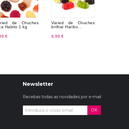
aried de Chuches
Varied de Chuches
Mini morai
ca Habito 1 kg
brilhar Haribo...
1 kg
99 €
9,99 €
12,99 €
Newsletter
Recebas todas as novidades por e-mail
OK