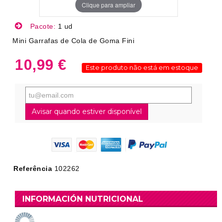
Clique para ampliar
Pacote:
1 ud
Mini Garrafas de Cola de Goma Fini
10,99 €
Este produto não está em estoque
Avisar quando estiver disponível
Referência
102262
INFORMACIÓN NUTRICIONAL