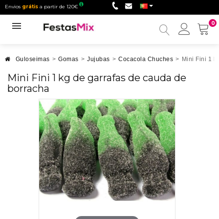
Envios
grátis
a partir de 120€
0
Minha
conta
Guloseimas
>
Gomas
>
Jujubas
>
Cocacola Chuches
>
Mini Fini 1 
Mini Fini 1 kg de garrafas de cauda de
borracha