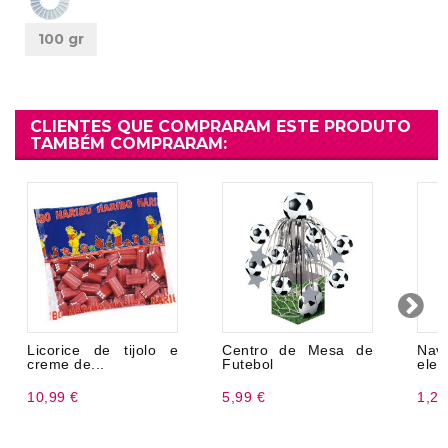
100 gr
CLIENTES QUE COMPRARAM ESTE PRODUTO
TAMBÉM COMPRARAM:
Licorice de tijolo e
Centro de Mesa de
Na
creme de...
Futebol
eleg
10,99 €
5,99 €
1,20