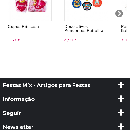
Copos Princesa
Decorativos
Pen
Pendentes Patrulha...
Bab
1,57 €
4,99 €
3,99
Festas Mix - Artigos para Festas
Informação
Seguir
Newsletter