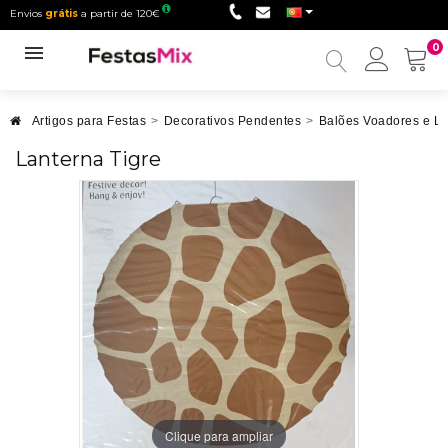
Envios
grátis
a partir de 120€
0
Minha
conta
Artigos para Festas
>
Decorativos Pendentes
>
Balões Voadores e L
Lanterna Tigre
Clique para ampliar