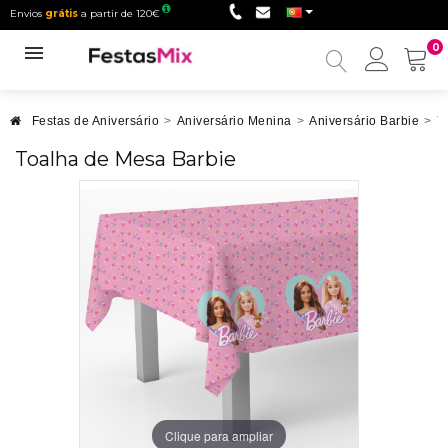
Envios
grátis
a partir de 120€
0
Minha
conta
Festas de Aniversário
>
Aniversário Menina
>
Aniversário Barbie
>
T
Toalha de Mesa Barbie
Clique para ampliar