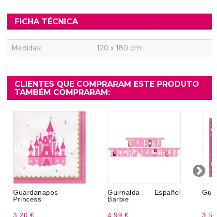
FICHA TÉCNICA
Medidas:
120 x 180 cm
CLIENTES QUE COMPRARAM ESTE PRODUTO
TAMBÉM COMPRARAM:
Guardanapos
Guirnalda Español
Gua
Princess
Barbie
3,20 €
4,99 €
3,50