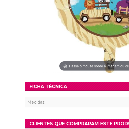
Grinaldas Cas
Ver Mais
Ver Mais
Decoração Aniv
Ver Mais
Ver Mais
Passe o mouse sobre a imagem ou cli
FICHA TÉCNICA
Medidas:
CLIENTES QUE COMPRARAM ESTE PRO