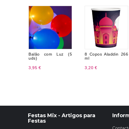
Balão com Luz (5
8 Copos Aladdin 266
uds)
ml
3,95 €
3,20 €
Festas Mix - Artigos para
Infor
Festas
Contact