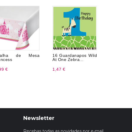
oalha de Mesa
16 Guardanapos Wild
Toalha
incess
At One Zebra...
Barbie
99 €
1,47 €
4,99 €
Newsletter
Recebas todas as novidades por e-mail