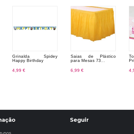
Grinalda Spidey
Saias de Plástico
T
Happy Birthday
para Mesas 73...
Pr
4,99 €
6,99 €
4,
mação
Seguir
e-nos