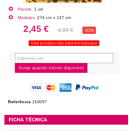
Pacote:
1 ud
Medidas:
274 cm x 137 cm
2,45 €
4,99 €
-51%
Este produto não está em estoque
Avisar quando estiver disponível
Referência
150097
FICHA TÉCNICA