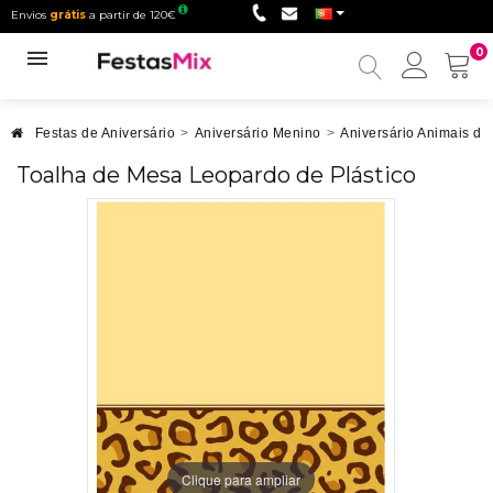
Envios
grátis
a partir de 120€
0
Minha
conta
Festas de Aniversário
>
Aniversário Menino
>
Aniversário Animais do 
Toalha de Mesa Leopardo de Plástico
Clique para ampliar