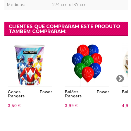
Medidas:
274 cm x 137 cm
CLIENTES QUE COMPRARAM ESTE PRODUTO
TAMBÉM COMPRARAM:
Copos Power
Balões Power
Balã
Rangers
Rangers
3,50 €
3,99 €
4,99