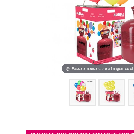
Grinaldas Cas
Ver Mais
Ver Mais
Decoração Aniv
Ver Mais
Ver Mais
Passe o mouse sobre a imagem ou cli