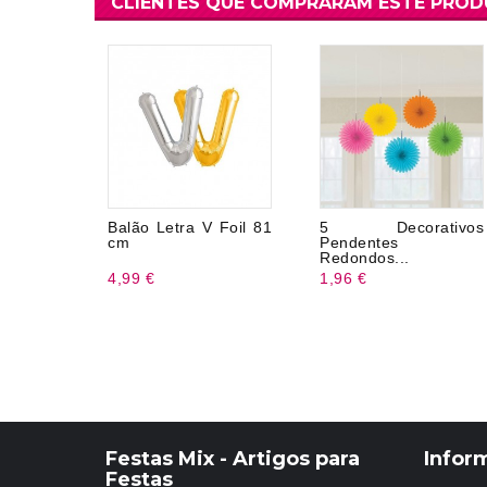
CLIENTES QUE COMPRARAM ESTE PRO
Balão Letra V Foil 81
5 Decorativos
cm
Pendentes
Redondos...
4,99 €
1,96 €
Festas Mix - Artigos para
Infor
Festas