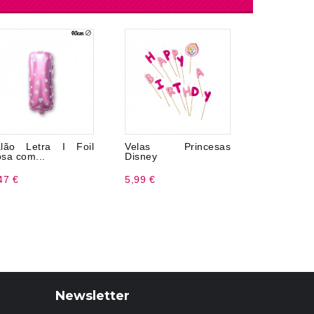
lão Letra I Foil
Velas Princesas
Balão Núm
sa com...
Disney
35 cm
47 €
5,99 €
2,50 €
Newsletter