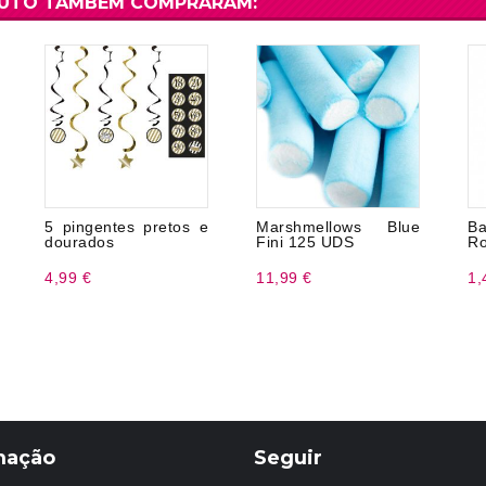
DUTO TAMBÉM COMPRARAM:
5 pingentes pretos e
Marshmellows Blue
Ba
dourados
Fini 125 UDS
Ro
4,99 €
11,99 €
1,
mação
Seguir