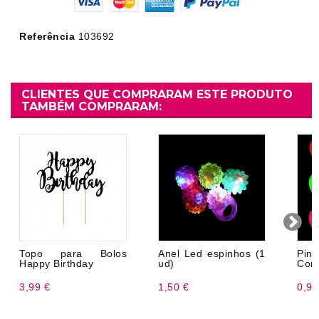
Referência
103692
CLIENTES QUE COMPRARAM ESTE PRODUTO
TAMBÉM COMPRARAM:
Topo para Bolos
Anel Led espinhos (1
Pi
Happy Birthday
ud)
Cora
3,99 €
1,50 €
0,95