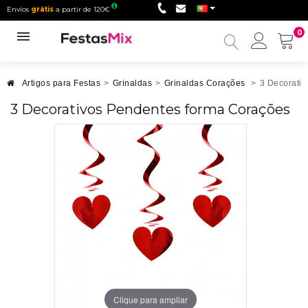
Envios
grátis
a partir de 120€
0
Minha
conta
Artigos para Festas
>
Grinaldas
>
Grinaldas Corações
>
3 Decorati
3 Decorativos Pendentes forma Corações
Clique para ampliar