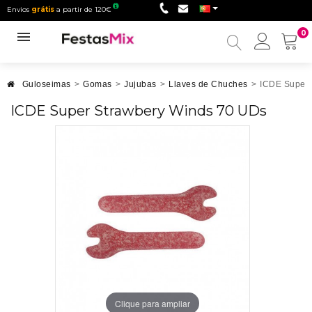
Envios
grátis
a partir de 120€
0
Minha
conta
Guloseimas
>
Gomas
>
Jujubas
>
Llaves de Chuches
>
ICDE Super 
ICDE Super Strawbery Winds 70 UDs
Clique para ampliar