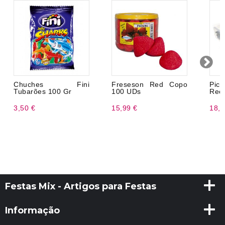
Chuches Fini
Freseson Red Copo
Pi
Tubarões 100 Gr
100 UDs
Rec
3,50 €
15,99 €
18,9
Festas Mix - Artigos para Festas
Informação