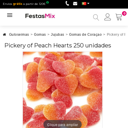
Envios
grátis
a partir de 120€
0
Minha
conta
Guloseimas
>
Gomas
>
Jujubas
>
Gomas de Coraçao
>
Pickery of 
Pickery of Peach Hearts 250 unidades
Clique para ampliar