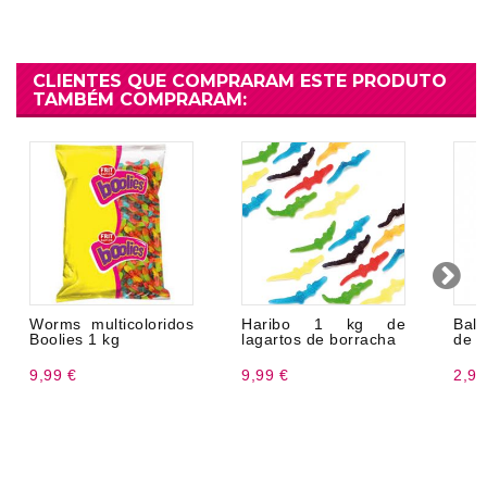
CLIENTES QUE COMPRARAM ESTE PRODUTO
TAMBÉM COMPRARAM:
Worms multicoloridos
Haribo 1 kg de
Bal
Boolies 1 kg
lagartos de borracha
de L
9,99 €
9,99 €
2,99