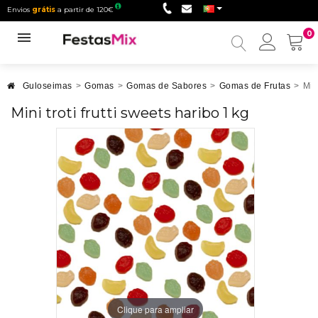
Envios
grátis
a partir de 120€
0
Minha
conta
Guloseimas
>
Gomas
>
Gomas de Sabores
>
Gomas de Frutas
>
Min
Mini troti frutti sweets haribo 1 kg
Clique para ampliar