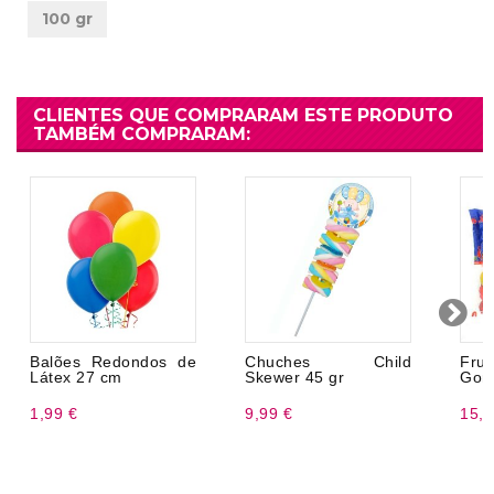
100 gr
CLIENTES QUE COMPRARAM ESTE PRODUTO
TAMBÉM COMPRARAM:
Balões Redondos de
Chuches Child
Fru
Látex 27 cm
Skewer 45 gr
Gomb
1,99 €
9,99 €
15,9