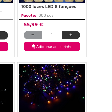
1000 luzes LED 8 funções
..
Pacote:
1000 uds
55,99 €
Adicionar ao carrinho
o