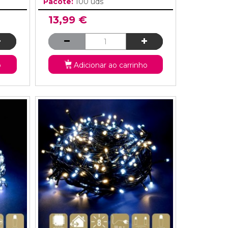
Pacote:
100 uds
13,99 €
o
Adicionar ao carrinho