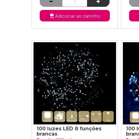
Adicionar ao carrinho
100 luzes LED 8 funções
100 
brancas
bran