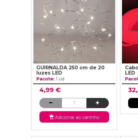
Grinaldas Cas
Ver Mais
Ver Mais
Decoração Aniv
Ver Mais
Ver Mais
GUIRNALDA 250 cm de 20
Cabo
luzes LED
LED
Pacote:
1 ud
Paco
4,99 €
32
Adicionar ao carrinho