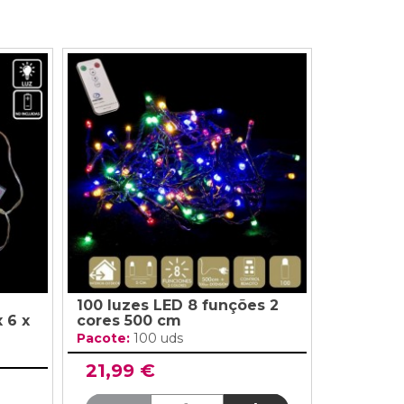
100 luzes LED 8 funções 2
 6 x
cores 500 cm
Pacote:
100 uds
21,99 €