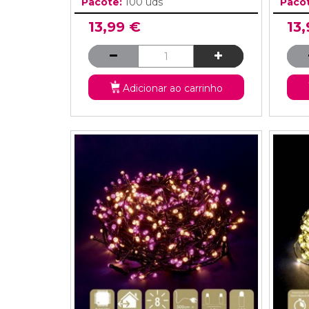
Pacote:
100 uds
Paco
13,99 €
13
Adicionar ao carrinho