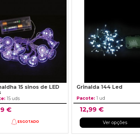
naldha 15 sinos de LED
Grinalda 144 Led
s
Pacote:
1 ud
te:
15 uds
12,99 €
99 €
Ver opções
ESGOTADO