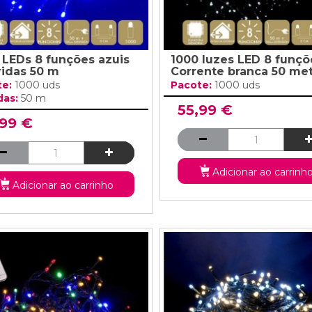
 LEDs 8 funções azuis
1000 luzes LED 8 funçõ
ridas 50 m
Corrente branca 50 me
te:
1000 uds
Pacote:
1000 uds
das:
50 m
55,99 €
,99 €
Adicionar ao carrinh
Adicionar ao carrinho