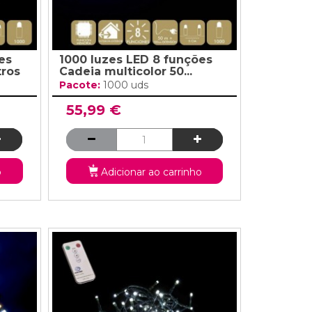
es
1000 luzes LED 8 funções
tros
Cadeia multicolor 50...
Pacote:
1000 uds
55,99 €
o
Adicionar ao carrinho