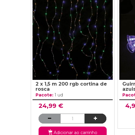
2 x 1,5 m 200 rgb cortina de
Guir
rosca
azui
Pacote:
1 ud
Paco
24,99 €
4,
Adicionar ao carrinho