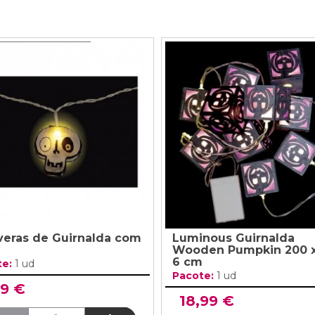
veras de Guirnalda com
Luminous Guirnalda
Wooden Pumpkin 200 x
6 cm
te:
1 ud
Pacote:
1 ud
99 €
18,99 €