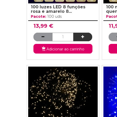
100 luzes LED 8 funções
100 
rosa e amarelo 8...
quen
Pacote:
100 uds
Paco
13,99 €
11,
Adicionar ao carrinho