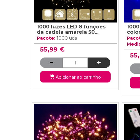
1000 luzes LED 8 funções
1000
da cadeia amarela 50...
colo
Pacote:
1000 uds
Paco
Medi
55,99 €
55
Adicionar ao carrinho